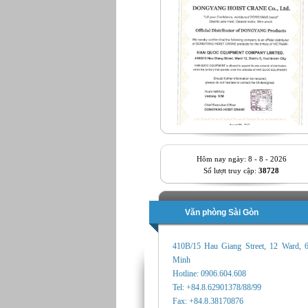
Hôm nay ngày: 8 - 8 - 2026
Số lượt truy cập:
38728
Văn phòng Sài Gòn
410B/15 Hau Giang Street, 12 Ward, 
Minh
Hotline: 0906.604.608
Tel: +84.8.62901378/88/99
Fax: +84.8.38170876