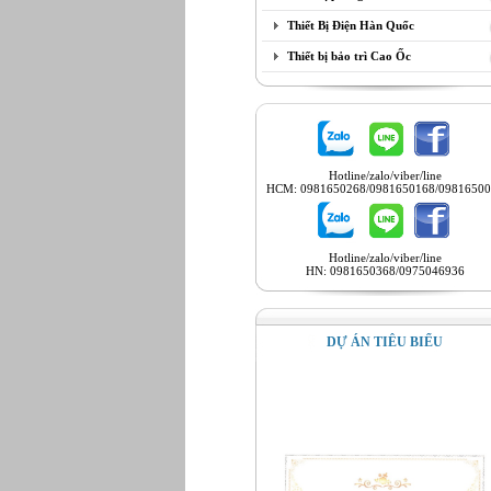
Thiết Bị Điện Hàn Quốc
Thiết bị bảo trì Cao Ốc
Hotline/zalo/viber/line
HCM: 0981650268/0981650168/09816500
Hotline/zalo/viber/line
HN: 0981650368/0975046936
DỰ ÁN TIÊU BIỂU