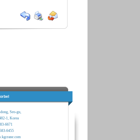
orbel
-dong, Seo-gu,
482-1, Korea
583-6671
583-6455
.kgcrane.com