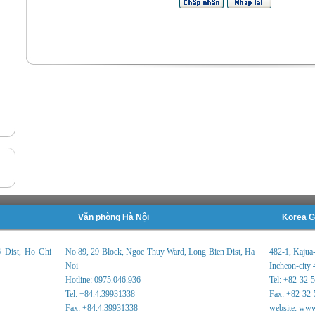
Văn phòng Hà Nội
Korea G
6 Dist, Ho Chi
No 89, 29 Block, Ngoc Thuy Ward, Long Bien Dist, Ha
482-1, Kajua
Noi
Incheon-city 
Hotline: 0975.046.936
Tel: +82-32-
Tel: +84.4.39931338
Fax: +82-32-
Fax: +84.4.39931338
website: www