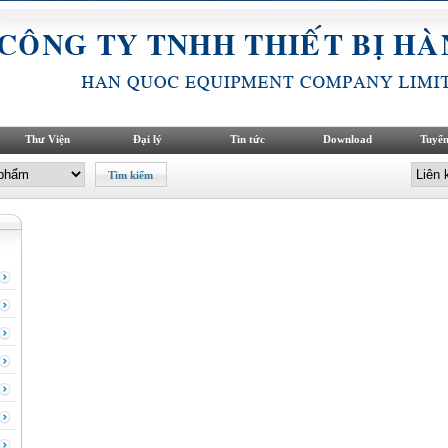
Thư Viện
Đại lý
Tin tức
Download
Tuyển