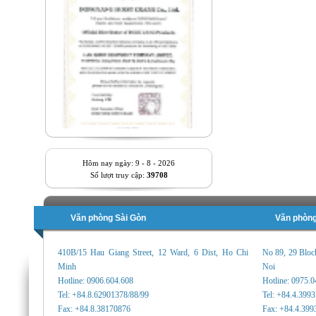
Hôm nay ngày: 9 - 8 - 2026
Số lượt truy cập:
39708
Văn phòng Sài Gòn
Văn phòng
410B/15 Hau Giang Street, 12 Ward, 6 Dist, Ho Chi
No 89, 29 Bloc
Minh
Noi
Hotline: 0906.604.608
Hotline: 0975.
Tel: +84.8.62901378/88/99
Tel: +84.4.399
Fax: +84.8.38170876
Fax: +84.4.399