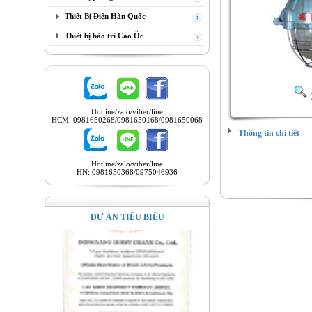
Thiết Bị Điện Hàn Quốc
Thiết bị bảo trì Cao Ốc
Hotline/zalo/viber/line
HCM: 0981650268/0981650168/0981650068
Thông tin chi tiết
Hotline/zalo/viber/line
HN: 0981650368/0975046936
DỰ ÁN TIÊU BIỂU