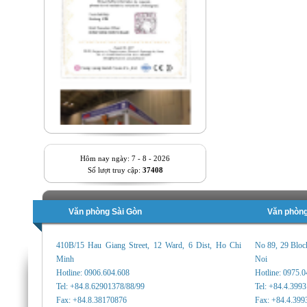
Hôm nay ngày: 7 - 8 - 2026
Số lượt truy cập:
37408
Văn phòng Sài Gòn
Văn phòng
410B/15 Hau Giang Street, 12 Ward, 6 Dist, Ho Chi
No 89, 29 Bloc
Minh
Noi
Hotline: 0906.604.608
Hotline: 0975.
Tel: +84.8.62901378/88/99
Tel: +84.4.399
Fax: +84.8.38170876
Fax: +84.4.399