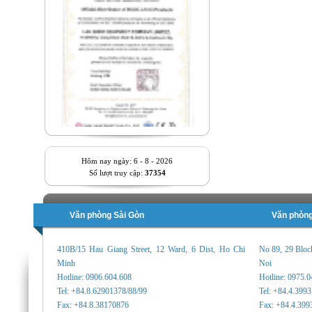
Hôm nay ngày: 6 - 8 - 2026
Số lượt truy cập:
37354
Văn phòng Sài Gòn
Văn phòng
410B/15 Hau Giang Street, 12 Ward, 6 Dist, Ho Chi
No 89, 29 Bloc
Minh
Noi
Hotline: 0906.604.608
Hotline: 0975.
Tel: +84.8.62901378/88/99
Tel: +84.4.399
Fax: +84.8.38170876
Fax: +84.4.399