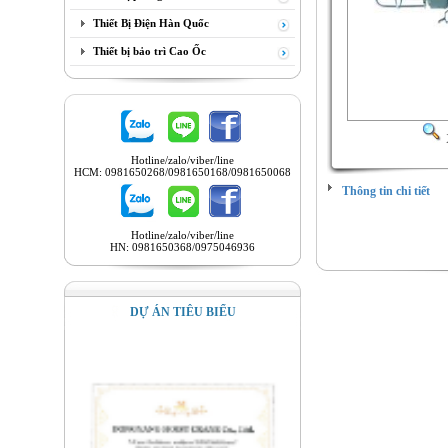
Thiết Bị Điện Hàn Quốc
Thiết bị bảo trì Cao Ốc
Hotline/zalo/viber/line
HCM: 0981650268/0981650168/0981650068
Thông tin chi tiết
Hotline/zalo/viber/line
HN: 0981650368/0975046936
DỰ ÁN TIÊU BIỂU