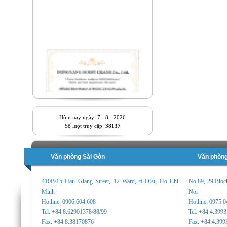
Hôm nay ngày: 7 - 8 - 2026
Số lượt truy cập:
38137
Văn phòng Sài Gòn
Văn phòng
410B/15 Hau Giang Street, 12 Ward, 6 Dist, Ho Chi
No 89, 29 Bloc
Minh
Noi
Hotline: 0906.604.608
Hotline: 0975.
Tel: +84.8.62901378/88/99
Tel: +84.4.399
Fax: +84.8.38170876
Fax: +84.4.399