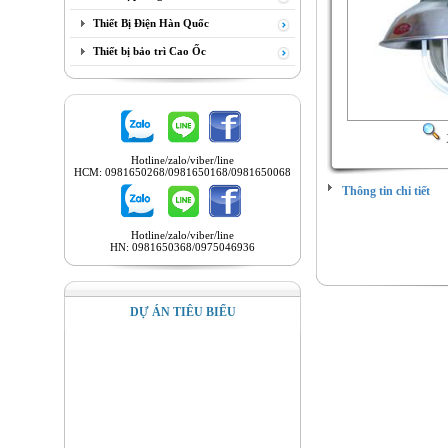
Thiết Bị Điện Hàn Quốc
Thiết bị bảo trì Cao Ốc
Hotline/zalo/viber/line
HCM: 0981650268/0981650168/0981650068
Thông tin chi tiết
Hotline/zalo/viber/line
HN: 0981650368/0975046936
DỰ ÁN TIÊU BIỂU