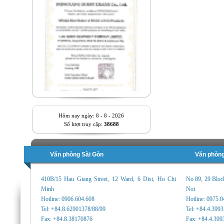
Hôm nay ngày: 8 - 8 - 2026
Số lượt truy cập:
38688
Văn phòng Sài Gòn
Văn phòng
410B/15 Hau Giang Street, 12 Ward, 6 Dist, Ho Chi
No 89, 29 Bloc
Minh
Noi
Hotline: 0906.604.608
Hotline: 0975.
Tel: +84.8.62901378/88/99
Tel: +84.4.399
Fax: +84.8.38170876
Fax: +84.4.399