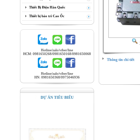
Thiết Bị Điện Hàn Quốc
Thiết bị bảo trì Cao Ốc
Hotline/zalo/viber/line
HCM: 0981650268/0981650168/0981650068
Thông tin chi tiết
Hotline/zalo/viber/line
HN: 0981650368/0975046936
DỰ ÁN TIÊU BIỂU