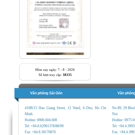
Hôm nay ngày: 7 - 8 - 2026
Số lượt truy cập:
38335
Văn phòng Sài Gòn
Văn phòng
410B/15 Hau Giang Street, 12 Ward, 6 Dist, Ho Chi
No 89, 29 Bloc
Minh
Noi
Hotline: 0906.604.608
Hotline: 0975.
Tel: +84.8.62901378/88/99
Tel: +84.4.399
Fax: +84.8.38170876
Fax: +84.4.399