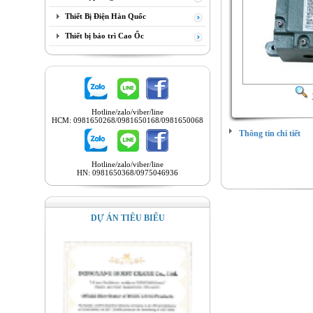
Thiết Bị Điện Hàn Quốc
Thiết bị bảo trì Cao Ốc
Hotline/zalo/viber/line
HCM: 0981650268/0981650168/0981650068
Thông tin chi tiết
Hotline/zalo/viber/line
HN: 0981650368/0975046936
DỰ ÁN TIÊU BIỂU