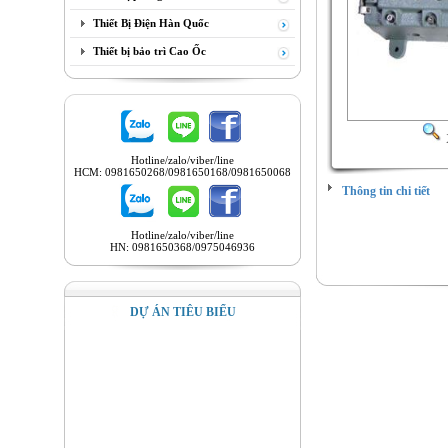
Thiết Bị Điện Hàn Quốc
Thiết bị bảo trì Cao Ốc
Hotline/zalo/viber/line
HCM: 0981650268/0981650168/0981650068
Thông tin chi tiết
Hotline/zalo/viber/line
HN: 0981650368/0975046936
DỰ ÁN TIÊU BIỂU