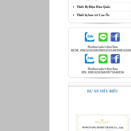
Thiết Bị Điện Hàn Quốc
Thiết bị bảo trì Cao Ốc
Hotline/zalo/viber/line
HCM: 0981650268/0981650168/09816500
Hotline/zalo/viber/line
HN: 0981650368/0975046936
DỰ ÁN TIÊU BIỂU