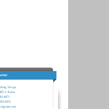
orbel
-dong, Seo-gu,
482-1, Korea
583-6671
583-6455
.kgcrane.com