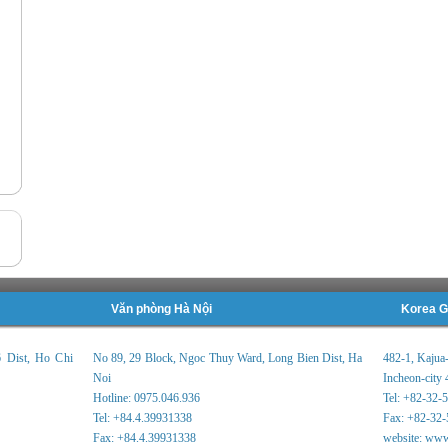
Văn phòng Hà Nội
Korea G
6 Dist, Ho Chi
No 89, 29 Block, Ngoc Thuy Ward, Long Bien Dist, Ha
482-1, Kajua
Noi
Incheon-city 
Hotline: 0975.046.936
Tel: +82-32-
Tel: +84.4.39931338
Fax: +82-32-
Fax: +84.4.39931338
website: www