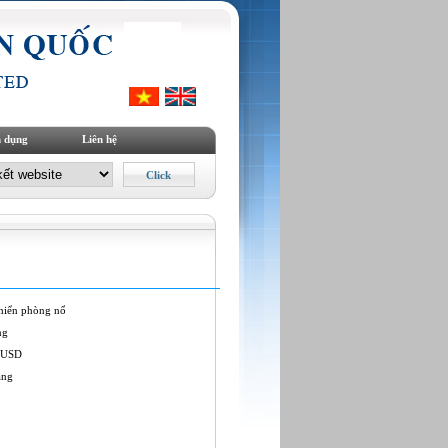
 dụng
Liên hệ
hiển phòng nổ
ng
 USD
àng