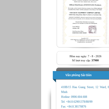
Hôm nay ngày: 7 - 8 - 2026
Số lượt truy cập:
37900
Văn phòng Sài Gòn
410B/15 Hau Giang Street, 12 Ward, 
Minh
Hotline: 0906.604.608
Tel: +84.8.62901378/88/99
Fax: +84.8.38170876