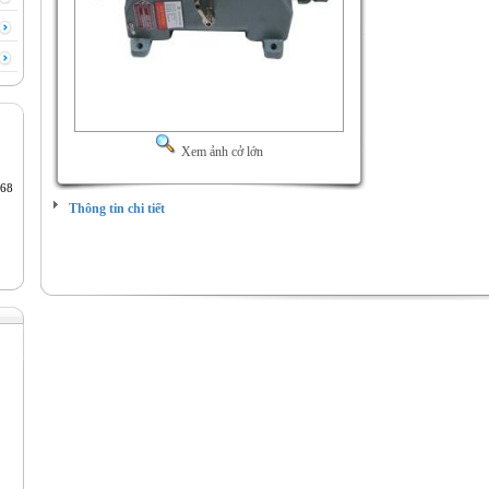
Xem ảnh cở lớn
68
Thông tin chi tiết