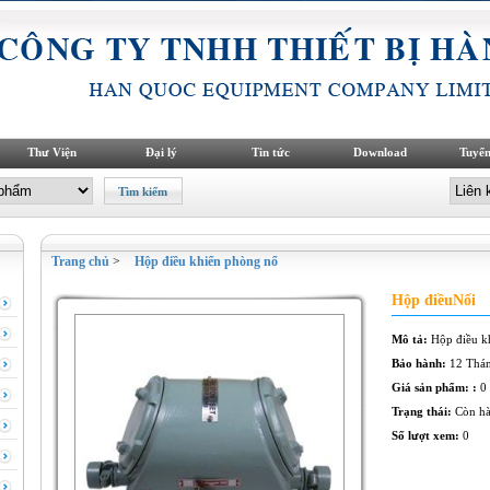
Thư Viện
Đại lý
Tin tức
Download
Tuyển
Trang chủ
>
Hộp điều khiển phòng nổ
Hộp điềuNối
Mô tả:
Hộp điều k
Bảo hành:
12 Thá
Giá sản phẩm: :
0
Trạng thái:
Còn h
Số lượt xem:
0