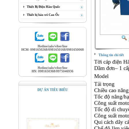
Thiết Bị Điện Hàn Quốc
Thiết bị bảo trì Cao Ốc
Hotline/zalo/viber/line
HCM: 0981650268/0981650168/0981650068
Thông tin chi tiết
Tời cáp điện 
Dầm đơn– 1 cấp
Hotline/zalo/viber/line
HN: 0981650368/0975046936
Mod
Tải trọ
Chiều cao
DỰ ÁN TIÊU BIỂU
Tốc độ nân
Công suất mo
Tốc độ di c
Công suất moto
Qui cách d
Chế độ làm