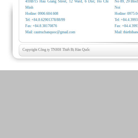
410B/15 Hau Giang Street, 12 Ward, 6 Dist, Ho Chi
No 89, 29 Bloc
Minh
Noi
Hotline: 0906.604.608
Hotline: 0975.
Tel: +84.8.62901378/88/99
Tel: +84.4.399
Fax: +84.8.38170876
Fax: +84.4.399
Mail: cautruchanquoc@gmail.com
Mail: thietbih
Copyright Công ty TNHH Thiết Bị Hàn Quốc