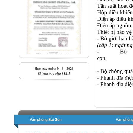
Tần suất hoạt
Hộp điều 
Điện áp điề
Điện áp ng
Thiết bị bảo v
- Bộ giới hạn h
(cấp 1: ngắt n
- Bộ 
con
Hôm nay ngày: 9 - 8 - 2026
- Bộ chống quá t
Số lượt truy cập:
38815
- Phanh đĩa điệ
- Phanh đĩa điệ
Văn phòng Sài Gòn
Văn phòng