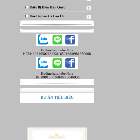
Thiết Bị Điện Hàn Quốc
Thiết bị bảo trì Cao Ốc
Hotline/zalo/viber/line
HCM: 0981650268/0981650168/0981650068
Hotline/zalo/viber/line
HN: 0981650368/0975046936
DỰ ÁN TIÊU BIỂU