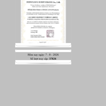
Hôm nay ngày: 7 - 8 - 2026
Số lượt truy cập:
37826