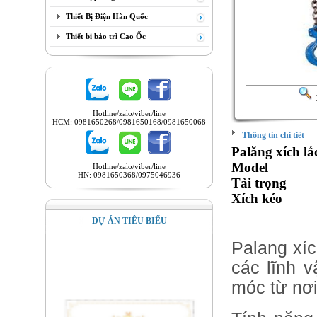
Thiết Bị Điện Hàn Quốc
Thiết bị bảo trì Cao Ốc
Hotline/zalo/viber/line
HCM: 0981650268/0981650168/0981650068
Thông tin chi tiết
Palăng xích l
Mode
Hotline/zalo/viber/line
HN: 0981650368/0975046936
Tải trọ
Xích k
DỰ ÁN TIÊU BIỂU
Palang xích
các lĩnh v
móc từ nơi