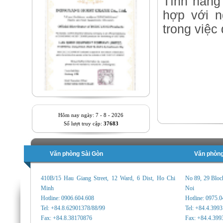
Tính năng 
hợp với n
trong việc 
Hôm nay ngày: 7 - 8 - 2026
Số lượt truy cập:
37683
Văn phòng Sài Gòn
Văn phòng
410B/15 Hau Giang Street, 12 Ward, 6 Dist, Ho Chi
No 89, 29 Bloc
Minh
Noi
Hotline: 0906.604.608
Hotline: 0975.
Tel: +84.8.62901378/88/99
Tel: +84.4.399
Fax: +84.8.38170876
Fax: +84.4.399