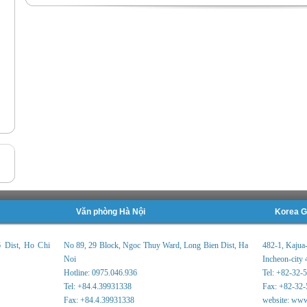
Văn phòng Hà Nội
Korea G
6 Dist, Ho Chi
No 89, 29 Block, Ngoc Thuy Ward, Long Bien Dist, Ha
482-1, Kajua
Noi
Incheon-city 
Hotline: 0975.046.936
Tel: +82-32-
Tel: +84.4.39931338
Fax: +82-32-
Fax: +84.4.39931338
website: www