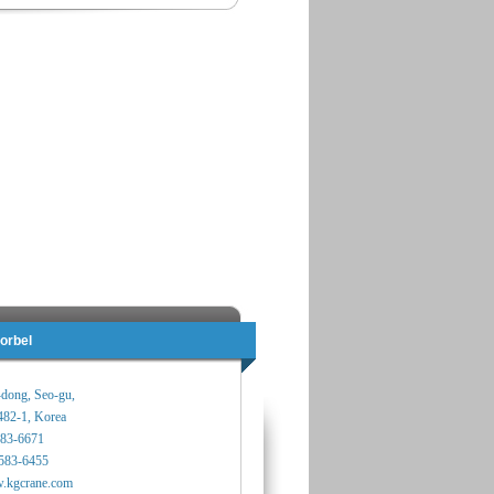
orbel
-dong, Seo-gu,
482-1, Korea
583-6671
583-6455
.kgcrane.com