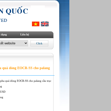
 dụng
Liên hệ
a quá dòng EOCR-SS cho palang
 pha quá dòng EOCR-SS cho palang cầu trục
ng
 USD
àng