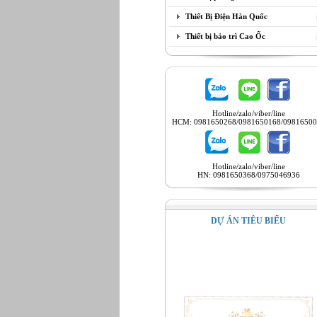
Thiết Bị Điện Hàn Quốc
Thiết bị bảo trì Cao Ốc
Hotline/zalo/viber/line
HCM: 0981650268/0981650168/09816500
Hotline/zalo/viber/line
HN: 0981650368/0975046936
DỰ ÁN TIÊU BIỂU