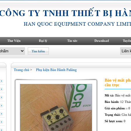
Thư Viện
Đại lý
Tin tức
Download
Tuyển
Trang chủ
>
Phụ kiện Bảo Hành Palăng
Bảo vệ mất ph
cầu trục
Mô tả:
Bảo vệ mất
Bảo hành:
12 Thá
Giá sản phẩm: :
0
Trạng thái:
Còn h
Số lượt xem:
0