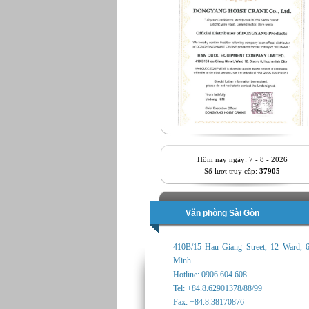
Hôm nay ngày: 7 - 8 - 2026
Số lượt truy cập:
37905
Văn phòng Sài Gòn
410B/15 Hau Giang Street, 12 Ward, 
Minh
Hotline: 0906.604.608
Tel: +84.8.62901378/88/99
Fax: +84.8.38170876