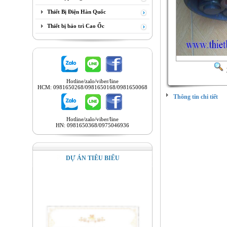
Thiết Bị Điện Hàn Quốc
Thiết bị bảo trì Cao Ốc
Hotline/zalo/viber/line
HCM: 0981650268/0981650168/0981650068
Thông tin chi tiết
BẢO TRÌ, C
CỔNG
DỊCH
Hotline/zalo/viber/line
HN: 0981650368/0975046936
NÂNG CẤP,
PALĂNG
ỊCH
NÂNG CẤP, D
DỰ ÁN TIÊU BIỂU
DƯỠNG, BẢO
TRỤC, CỔN
CHỮA, NÂNG 
PALĂNG
ỊCH
NÂNG CẤP, D
DƯỠNG, BẢO