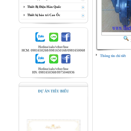
Thiết Bị Điện Hàn Quốc
Thiết bị bảo trì Cao Ốc
Hotline/zalo/viber/line
HCM: 0981650268/0981650168/0981650068
Thông tin chi tiết
BẢO TRÌ, C
CỔNG
DỊCH
Hotline/zalo/viber/line
HN: 0981650368/0975046936
NÂNG CẤP,
PALĂNG
ỊCH
NÂNG CẤP, D
DỰ ÁN TIÊU BIỂU
DƯỠNG, BẢO
TRỤC, CỔN
CHỮA, NÂNG 
PALĂNG
ỊCH
NÂNG CẤP, D
DƯỠNG, BẢO