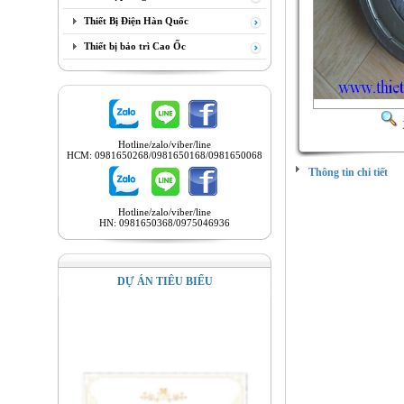
Thiết Bị Điện Hàn Quốc
Thiết bị bảo trì Cao Ốc
Hotline/zalo/viber/line
HCM: 0981650268/0981650168/0981650068
Thông tin chi tiết
BẢO TRÌ, C
CỔNG
DỊCH
Hotline/zalo/viber/line
HN: 0981650368/0975046936
NÂNG CẤP,
PALĂNG
ỊCH
NÂNG CẤP, D
DỰ ÁN TIÊU BIỂU
DƯỠNG, BẢO
TRỤC, CỔN
CHỮA, NÂNG 
PALĂNG
ỊCH
NÂNG CẤP, D
DƯỠNG, BẢO