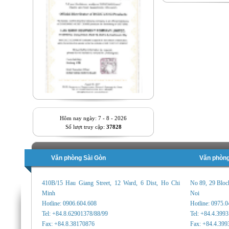
Hôm nay ngày: 7 - 8 - 2026
Số lượt truy cập:
37828
Văn phòng Sài Gòn
Văn phòng
410B/15 Hau Giang Street, 12 Ward, 6 Dist, Ho Chi
No 89, 29 Bloc
Minh
Noi
Hotline: 0906.604.608
Hotline: 0975.
Tel: +84.8.62901378/88/99
Tel: +84.4.399
Fax: +84.8.38170876
Fax: +84.4.399