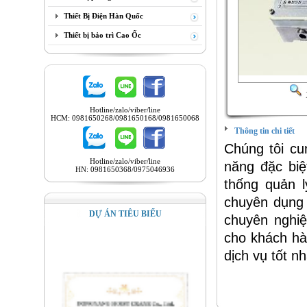
Thiết Bị Điện Hàn Quốc
Thiết bị bảo trì Cao Ốc
Hotline/zalo/viber/line
HCM: 0981650268/0981650168/0981650068
Thông tin chi tiết
Chúng tôi cu
Hotline/zalo/viber/line
năng đặc biệ
HN: 0981650368/0975046936
thống quản lý
chuyên dụng t
DỰ ÁN TIÊU BIỂU
chuyên nghiệ
cho khách hà
dịch vụ tốt nh