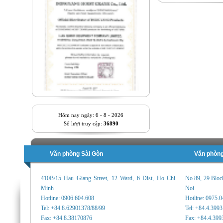
Hôm nay ngày: 6 - 8 - 2026
Số lượt truy cập:
36890
Văn phòng Sài Gòn
Văn phòng
410B/15 Hau Giang Street, 12 Ward, 6 Dist, Ho Chi
No 89, 29 Bloc
Minh
Noi
Hotline: 0906.604.608
Hotline: 0975.
Tel: +84.8.62901378/88/99
Tel: +84.4.399
Fax: +84.8.38170876
Fax: +84.4.399