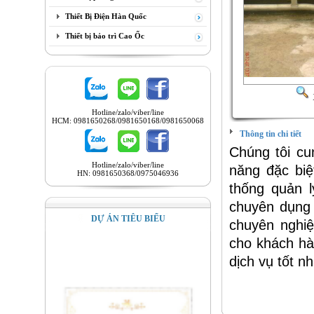
Thiết Bị Điện Hàn Quốc
Thiết bị bảo trì Cao Ốc
Hotline/zalo/viber/line
HCM: 0981650268/0981650168/0981650068
Thông tin chi tiết
Chúng tôi cu
Hotline/zalo/viber/line
năng đặc biệ
HN: 0981650368/0975046936
thống quản lý
chuyên dụng t
DỰ ÁN TIÊU BIỂU
chuyên nghiệ
cho khách hà
dịch vụ tốt nh