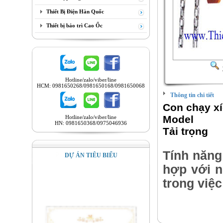
Thiết Bị Điện Hàn Quốc
Thiết bị bảo trì Cao Ốc
Hotline/zalo/viber/line
HCM: 0981650268/0981650168/0981650068
Thông tin chi tiết
Con chạy xí
Mode
Hotline/zalo/viber/line
HN: 0981650368/0975046936
Tải tr
Tính năng 
DỰ ÁN TIÊU BIỂU
hợp với n
trong việc