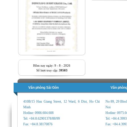
Hôm nay ngày: 9 - 8 - 2026
Số lượt truy cập:
39503
Văn phòng Sài Gòn
Văn phòng
410B/15 Hau Giang Street, 12 Ward, 6 Dist, Ho Chi
No 89, 29 Bloc
Minh
Noi
Hotline: 0906.604.608
Hotline: 0975.
Tel: +84.8.62901378/88/99
Tel: +84.4.399
Fax: +84.8.38170876
Fax: +84.4.399