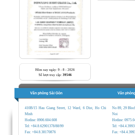
Hôm nay ngày: 9 - 8 - 2026
Số lượt truy cập:
39546
Văn phòng Sài Gòn
Văn phòng
410B/15 Hau Giang Street, 12 Ward, 6 Dist, Ho Chi
No 89, 29 Bloc
Minh
Noi
Hotline: 0906.604.608
Hotline: 0975.
Tel: +84.8.62901378/88/99
Tel: +84.4.399
Fax: +84.8.38170876
Fax: +84.4.399