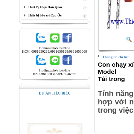
Thiết Bị Điện Hàn Quốc
Thiết bị bảo trì Cao Ốc
Hotline/zalo/viber/line
HCM: 0981650268/0981650168/0981650068
Thông tin chi tiết
Con chạy xí
Mode
Hotline/zalo/viber/line
HN: 0981650368/0975046936
Tải tr
Tính năng 
DỰ ÁN TIÊU BIỂU
hợp với n
trong việc