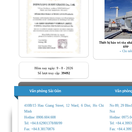
Thiết bị bảo trì tòa n
gập
» Chi tiết
Hôm nay ngày: 9 - 8 - 2026
Số lượt truy cập:
39492
Văn phòng Sài Gòn
Văn phòng
410B/15 Hau Giang Street, 12 Ward, 6 Dist, Ho Chi
No 89, 29 Bloc
Minh
Noi
Hotline: 0906.604.608
Hotline: 0975.
Tel: +84.8.62901378/88/99
Tel: +84.4.399
Fax: +84.8.38170876
Fax: +84.4.399