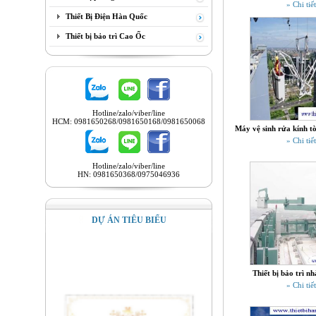
» Chi tiết
Thiết Bị Điện Hàn Quốc
Thiết bị bảo trì Cao Ốc
Hotline/zalo/viber/line
HCM: 0981650268/0981650168/0981650068
Máy vệ sinh rửa kính t
» Chi tiết
Hotline/zalo/viber/line
HN: 0981650368/0975046936
DỰ ÁN TIÊU BIỂU
Thiết bị bảo trì n
» Chi tiết