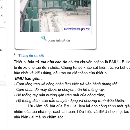
Xem ảnh cở lớn
68
Thông tin chi tiết
Thiết bị
bảo trì tòa nhà cao ốc
có tên chuyên ngành là BMU – Build
bị được chế tạo đơn chiếc, Chúng tôi sẽ khảo sát kiến trúc và kết c
hảo nhất về kiểu dáng, cấu tạo và giá thành của thiết bị
BMU bao gồm:
- Cụm lồng treo để công nhân làm việc và vận hành thang tời
- Cụm chân đế máy được di chuyển trên hệ thống ray;
- Hệ thống ray dẫn hướng gắn trên mái của công trình;
- Hệ thống điện, cáp dẫn chuyên dụng và chương trình điều khiển
.
Ưu điểm nổi bật của BMU là đem lại cho công trình một giả
nhôm của toà nhà một cách an toàn, hữu hiệu và BMU như một tác
nhà hiện đại mà nó chăm sóc.