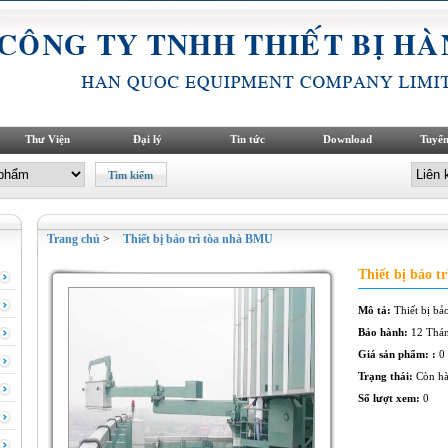
Thư Viện
Đại lý
Tin tức
Download
Tuyển
Trang chủ
>
Thiết bị bảo trì tòa nhà BMU
Thiết bị bảo t
Mô tả:
Thiết bị bả
Bảo hành:
12 Thá
Giá sản phẩm: :
0
Trạng thái:
Còn h
Số lượt xem:
0