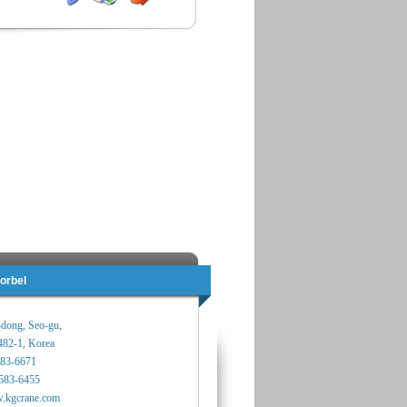
orbel
-dong, Seo-gu,
482-1, Korea
583-6671
583-6455
.kgcrane.com