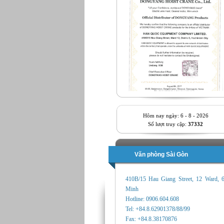
Hôm nay ngày: 6 - 8 - 2026
Số lượt truy cập:
37332
Văn phòng Sài Gòn
410B/15 Hau Giang Street, 12 Ward, 
Minh
Hotline: 0906.604.608
Tel: +84.8.62901378/88/99
Fax: +84.8.38170876