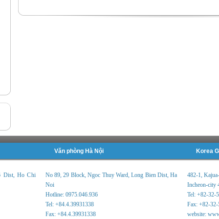
Văn phòng Hà Nội
Korea G
6 Dist, Ho Chi
No 89, 29 Block, Ngoc Thuy Ward, Long Bien Dist, Ha
482-1, Kajua
Noi
Incheon-city 
Hotline: 0975.046.936
Tel: +82-32-
Tel: +84.4.39931338
Fax: +82-32-
Fax: +84.4.39931338
website: www