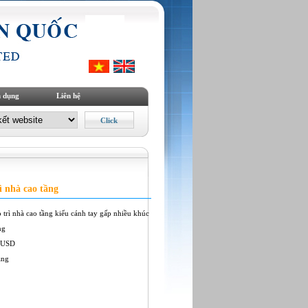
 dụng
Liên hệ
rì nhà cao tầng
o trì nhà cao tầng kiểu cánh tay gấp nhiều khúc
ng
 USD
àng