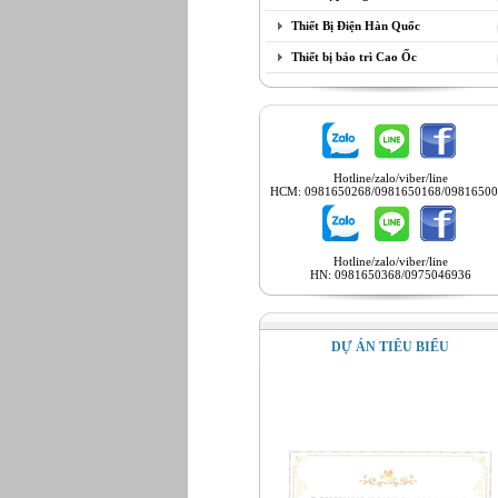
Thiết Bị Điện Hàn Quốc
Thiết bị bảo trì Cao Ốc
Hotline/zalo/viber/line
HCM: 0981650268/0981650168/09816500
Hotline/zalo/viber/line
HN: 0981650368/0975046936
DỰ ÁN TIÊU BIỂU