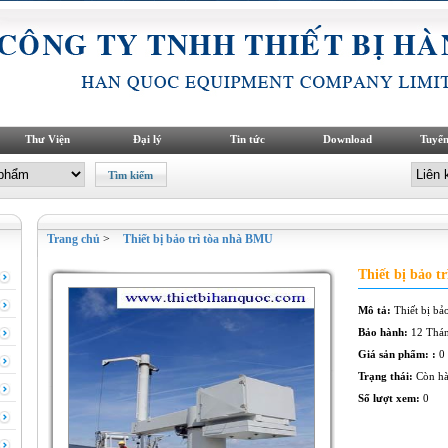
Thư Viện
Đại lý
Tin tức
Download
Tuyển
Trang chủ
>
Thiết bị bảo trì tòa nhà BMU
Thiết bị bảo t
Mô tả:
Thiết bị bả
Bảo hành:
12 Thá
Giá sản phẩm: :
0
Trạng thái:
Còn h
Số lượt xem:
0