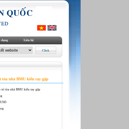
 dụng
Liên hệ
rì tòa nhà BMU kiểu tay gập
o trì tòa nhà BMU kiểu tay gập
ng
 USD
àng