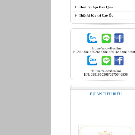
Thiết Bị Điện Hàn Quốc
Thiết bị bảo trì Cao Ốc
Hotline/zalo/viber/line
HCM: 0981650268/0981650168/09816500
Hotline/zalo/viber/line
HN: 0981650368/0975046936
DỰ ÁN TIÊU BIỂU