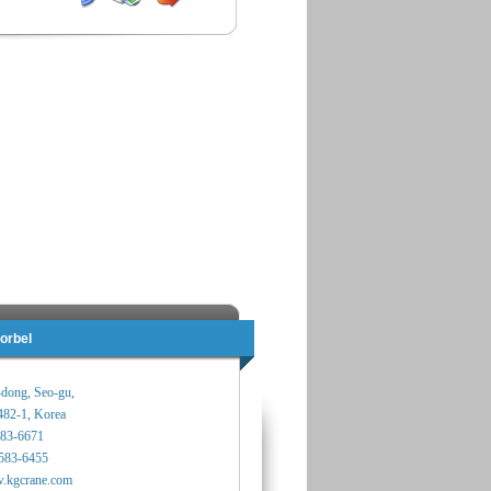
orbel
-dong, Seo-gu,
482-1, Korea
583-6671
583-6455
.kgcrane.com