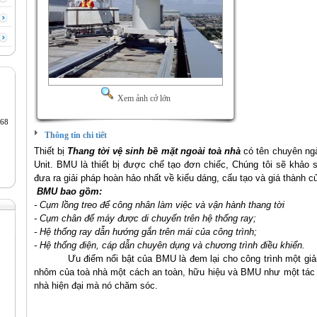
Xem ảnh cở lớn
68
Thông tin chi tiết
Thiết bị
Thang tời vệ sinh bề mặt ngoài toà nhà
có tên chuyên ng
Unit. BMU là thiết bị được chế tạo đơn chiếc, Chúng tôi sẽ khảo s
đưa ra giải pháp hoàn hảo nhất về kiểu dáng, cấu tạo và giá thành của
BMU bao gồm:
- Cụm lồng treo để công nhân làm việc và vận hành thang tời
- Cụm chân đế máy được di chuyển trên hệ thống ray;
- Hệ thống ray dẫn hướng gắn trên mái của công trình;
- Hệ thống điện, cáp dẫn chuyên dụng và chương trình điều khiển
.
Ưu điểm nổi bật của BMU là đem lại cho công trình một giả
nhôm của toà nhà một cách an toàn, hữu hiệu và BMU như một tác
nhà hiện đại mà nó chăm sóc.