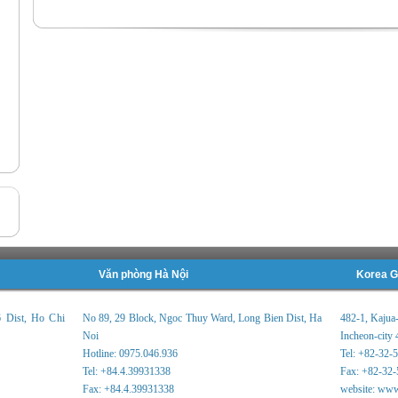
Văn phòng Hà Nội
Korea G
6 Dist, Ho Chi
No 89, 29 Block, Ngoc Thuy Ward, Long Bien Dist, Ha
482-1, Kajua
Noi
Incheon-city 
Hotline: 0975.046.936
Tel: +82-32-
Tel: +84.4.39931338
Fax: +82-32-
Fax: +84.4.39931338
website: www