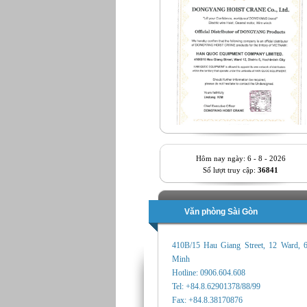
Hôm nay ngày: 6 - 8 - 2026
Số lượt truy cập:
36841
Văn phòng Sài Gòn
410B/15 Hau Giang Street, 12 Ward, 
Minh
Hotline: 0906.604.608
Tel: +84.8.62901378/88/99
Fax: +84.8.38170876