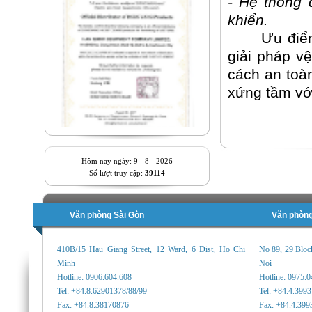
- Hệ thống 
khiển
.
Ưu điể
giải pháp v
cách an toà
xứng tầm vớ
Hôm nay ngày: 9 - 8 - 2026
Số lượt truy cập:
39114
Văn phòng Sài Gòn
Văn phòng
410B/15 Hau Giang Street, 12 Ward, 6 Dist, Ho Chi
No 89, 29 Bloc
Minh
Noi
Hotline: 0906.604.608
Hotline: 0975.
Tel: +84.8.62901378/88/99
Tel: +84.4.399
Fax: +84.8.38170876
Fax: +84.4.399