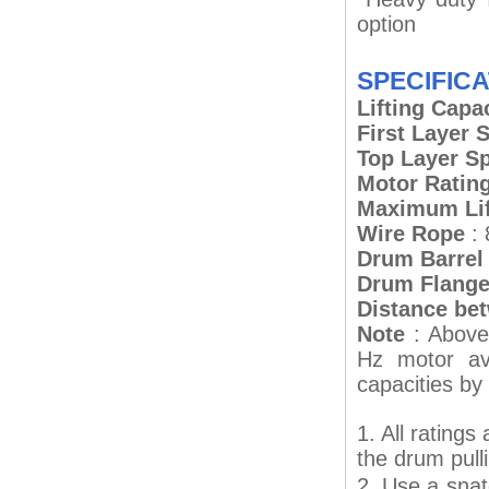
option
SPECIFIC
Lifting Capac
First Layer 
Top Layer S
Motor Rating
Maximum Lif
Wire Rope
: 
Drum Barrel
Drum Flange
Distance be
Note
: Above
Hz motor ava
capacities b
1. All ratings
the drum pull
2. Use a snat