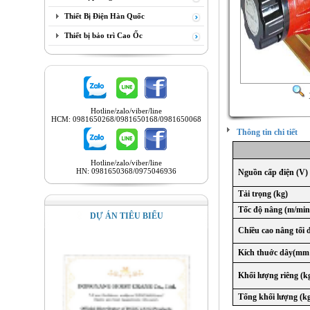
Thiết Bị Điện Hàn Quốc
Thiết bị bảo trì Cao Ốc
Hotline/zalo/viber/line
HCM: 0981650268/0981650168/0981650068
Thông tin chi tiết
Hotline/zalo/viber/line
HN: 0981650368/0975046936
Nguồn cấp điện
(V)
Tải trọng (kg)
Tốc độ nâng (m/min
DỰ ÁN TIÊU BIỂU
Chiều cao nâng
tối 
Kích thuớc dây(mm
Khối lượng riêng (k
Tổng khối l
ư
ợng (k