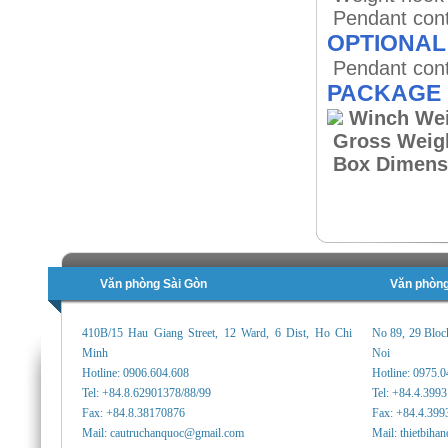
Pendant cont
OPTIONAL
Pendant cont
PACKAGE
Winch Wei
Gross Weig
Box Dimens
Văn phòng Sài Gòn
Văn phòng
410B/15 Hau Giang Street, 12 Ward, 6 Dist, Ho Chi
No 89, 29 Bloc
Minh
Noi
Hotline: 0906.604.608
Hotline: 0975.
Tel: +84.8.62901378/88/99
Tel: +84.4.399
Fax: +84.8.38170876
Fax: +84.4.399
Mail: cautruchanquoc@gmail.com
Mail: thietbih