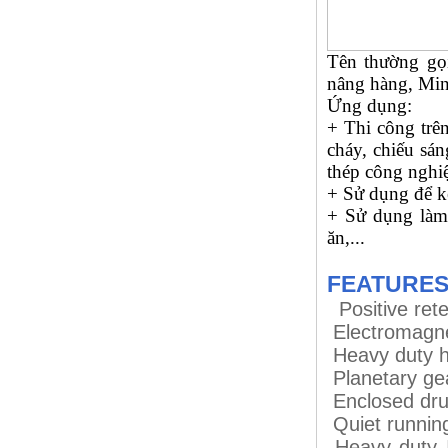
Tên thường gọi
nâng hàng, Min
Ứng dụng:
+ Thi công trên
cháy, chiếu sán
thép công nghiệ
+ Sử dụng để ké
+ Sử dụng làm 
ăn,...
FEATURE
Positive ret
Electromagnet
Heavy duty hi
Planetary ge
Enclosed dru
Quiet runnin
Heavy duty I