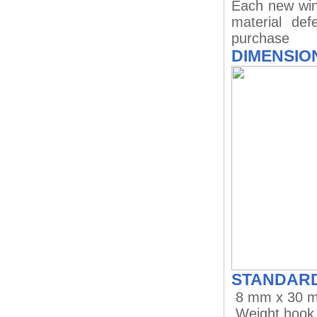
Each new win
material de
purchase
DIMENSIO
STANDARD
8 mm x 30 
Weight hook