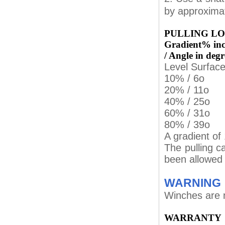
by approxim
PULLING LO
Gradient% in
/ Angle in degr
Level S
10% /
20% /
40% /
60% /
80% /
A gradient of
The pulling c
been allowed f
WARNING
Winches are n
WARRANTY