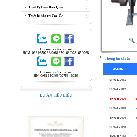
Thiết Bị Điện Hàn Quốc
Thiết bị bảo trì Cao Ốc
Hotline/zalo/viber/line
HCM: 0981650268/0981650168/0981650068
Thông tin chi tiết
MODEL
T
Hotline/zalo/viber/line
HN: 0981650368/0975046936
SHW-E-0001
SHW-E-0002
DỰ ÁN TIÊU BIỂU
SHW-E-0010
SHW-E-0020
SHW-E-0030
SHW-E-0050
SHW-E-0100
1