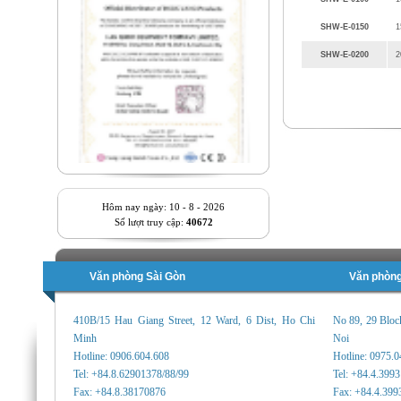
SHW-E-0150
1
SHW-E-0200
2
Hôm nay ngày: 10 - 8 - 2026
Số lượt truy cập:
40672
Văn phòng Sài Gòn
Văn phòng
410B/15 Hau Giang Street, 12 Ward, 6 Dist, Ho Chi
No 89, 29 Bloc
Minh
Noi
Hotline: 0906.604.608
Hotline: 0975.
Tel: +84.8.62901378/88/99
Tel: +84.4.399
Fax: +84.8.38170876
Fax: +84.4.399