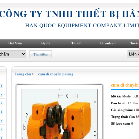
Thư Viện
Đại lý
Tin tức
Download
Tuyển
Trang chủ
>
cụm di chuyển palang
cụm di chuyển
Mô tả:
Model: KI
Bảo hành:
12 Thá
Giá sản phẩm: :
8
Trạng thái:
Còn h
Số lượt xem:
0