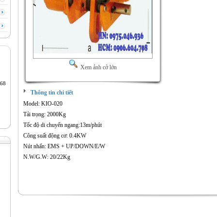
Xem ảnh cở lớn
68
Thông tin chi tiết
Model: KIO-020
Tải trọng: 2000Kg
Tốc độ di chuyển ngang:13m/phút
Công suất động cơ: 0.4KW
Nút nhấn: EMS + UP/DOWN/E/W
N.W/G.W: 20/22Kg