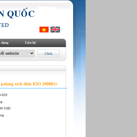
 dụng
Liên hệ
 palang xích điện KIO 2000KG
O-020
ng
00 USD
àng