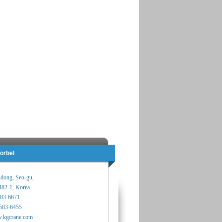
orbel
-dong, Seo-gu,
482-1, Korea
583-6671
583-6455
.kgcrane.com