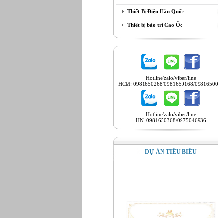
Thiết Bị Điện Hàn Quốc
Thiết bị bảo trì Cao Ốc
Hotline/zalo/viber/line
HCM: 0981650268/0981650168/09816500
Hotline/zalo/viber/line
HN: 0981650368/0975046936
DỰ ÁN TIÊU BIỂU