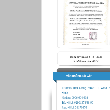
Hôm nay ngày: 8 - 8 - 2026
Số lượt truy cập:
38751
Văn phòng Sài Gòn
410B/15 Hau Giang Street, 12 Ward, 
Minh
Hotline: 0906.604.608
Tel: +84.8.62901378/88/99
Fax: +84.8.38170876