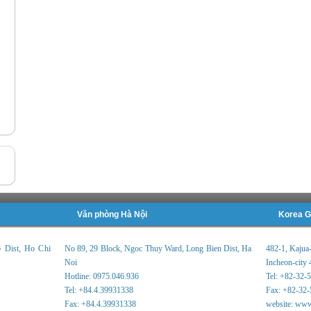
Văn phòng Hà Nội
Korea G
6 Dist, Ho Chi
No 89, 29 Block, Ngoc Thuy Ward, Long Bien Dist, Ha
482-1, Kajua
Noi
Incheon-city 
Hotline: 0975.046.936
Tel: +82-32-
Tel: +84.4.39931338
Fax: +82-32-
Fax: +84.4.39931338
website: www