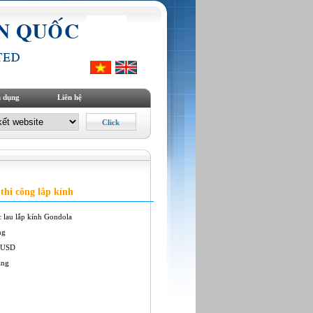
 dụng
Liên hệ
thi công lắp kính
c lau lắp kính Gondola
ng
 USD
àng