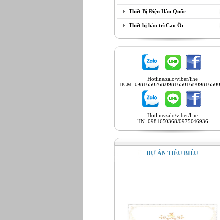
Thiết Bị Điện Hàn Quốc
Thiết bị bảo trì Cao Ốc
Hotline/zalo/viber/line
HCM: 0981650268/0981650168/09816500
Hotline/zalo/viber/line
HN: 0981650368/0975046936
DỰ ÁN TIÊU BIỂU