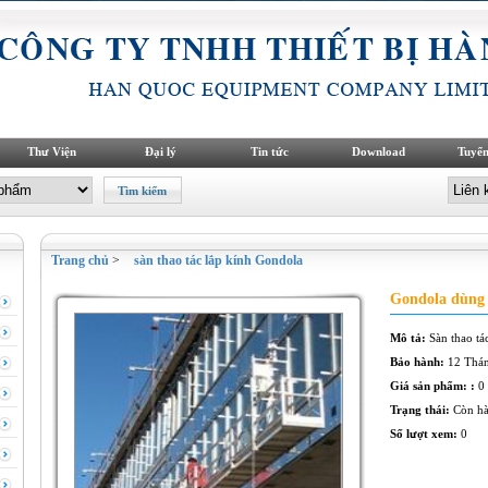
Thư Viện
Đại lý
Tin tức
Download
Tuyển
Trang chủ
>
sàn thao tác lắp kính Gondola
Gondola dùng 
Mô tả:
Sàn thao tá
Bảo hành:
12 Thá
Giá sản phẩm: :
0
Trạng thái:
Còn h
Số lượt xem:
0