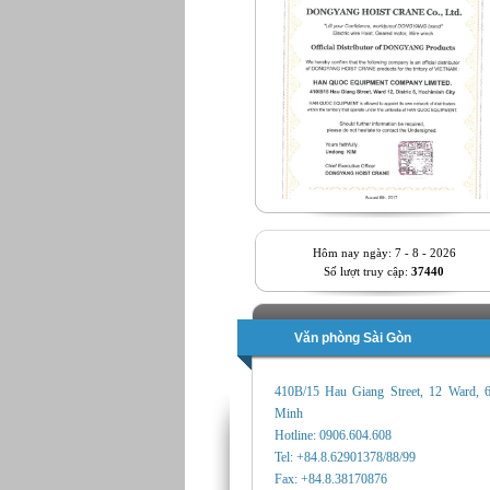
Hôm nay ngày: 7 - 8 - 2026
Số lượt truy cập:
37440
Văn phòng Sài Gòn
410B/15 Hau Giang Street, 12 Ward, 
Minh
Hotline: 0906.604.608
Tel: +84.8.62901378/88/99
Fax: +84.8.38170876