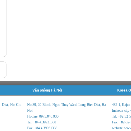
Văn phòng Hà Nội
Korea G
6 Dist, Ho Chi
No 89, 29 Block, Ngoc Thuy Ward, Long Bien Dist, Ha
482-1, Kajua
Noi
Incheon-city 
Hotline: 0975.046.936
Tel: +82-32-
Tel: +84.4.39931338
Fax: +82-32-
Fax: +84.4.39931338
website: www