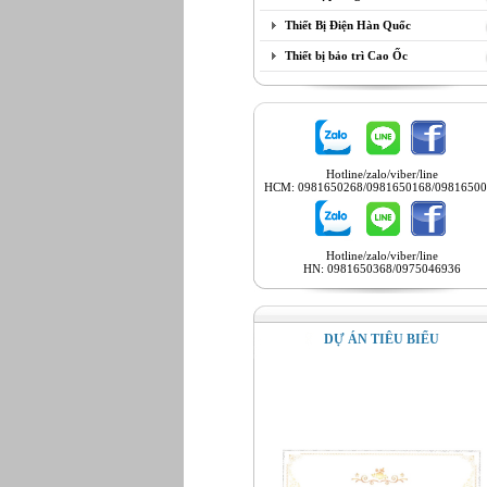
Thiết Bị Điện Hàn Quốc
Thiết bị bảo trì Cao Ốc
Hotline/zalo/viber/line
HCM: 0981650268/0981650168/09816500
Hotline/zalo/viber/line
HN: 0981650368/0975046936
DỰ ÁN TIÊU BIỂU