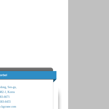
orbel
-dong, Seo-gu,
482-1, Korea
583-6671
583-6455
.kgcrane.com