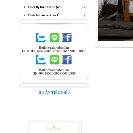
Thiết Bị Điện Hàn Quốc
Thiết bị bảo trì Cao Ốc
Hotline/zalo/viber/line
HCM: 0981650268/0981650168/0981650068
Hotline/zalo/viber/line
HN: 0981650368/0975046936
DỰ ÁN TIÊU BIỂU