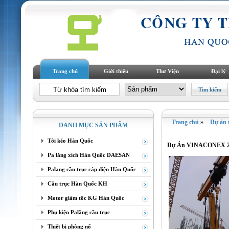
Trang chủ
Giới thiệu
Thư Viện
Đại lý
Trang chủ
»
Dự án t
DANH MỤC SẢN PHẨM
Tời kéo Hàn Quốc
Dự Án VINACONEX 
Pa lăng xích Hàn Quốc DAESAN
Palang cầu trục cáp điện Hàn Quốc
Cầu trục Hàn Quốc KH
Motor giảm tốc KG Hàn Quốc
Phụ kiện Palăng cầu trục
Thiết bị phòng nổ