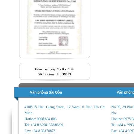
Hôm nay ngày: 9 - 8 - 2026
Số lượt truy cập:
39609
Văn phòng Sài Gòn
Văn phòng
410B/15 Hau Giang Street, 12 Ward, 6 Dist, Ho Chi
No 89, 29 Bloc
Minh
Noi
Hotline: 0906.604.608
Hotline: 0975.
Tel: +84.8.62901378/88/99
Tel: +84.4.399
Fax: +84.8.38170876
Fax: +84.4.399