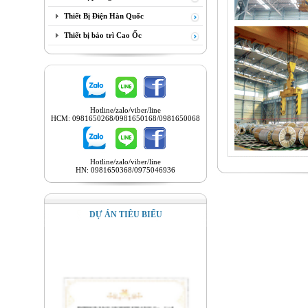
Thiết Bị Điện Hàn Quốc
Thiết bị bảo trì Cao Ốc
Hotline/zalo/viber/line
HCM: 0981650268/0981650168/0981650068
Hotline/zalo/viber/line
HN: 0981650368/0975046936
DỰ ÁN TIÊU BIỂU