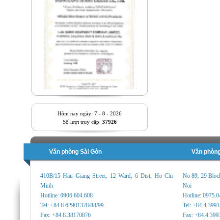
Hôm nay ngày: 7 - 8 - 2026
Số lượt truy cập:
37926
Văn phòng Sài Gòn
Văn phòng
410B/15 Hau Giang Street, 12 Ward, 6 Dist, Ho Chi
No 89, 29 Bloc
Minh
Noi
Hotline: 0906.604.608
Hotline: 0975.
Tel: +84.8.62901378/88/99
Tel: +84.4.399
Fax: +84.8.38170876
Fax: +84.4.399