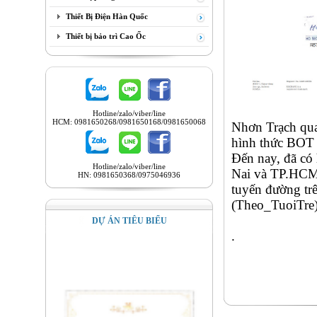
Thiết Bị Điện Hàn Quốc
Thiết bị bảo trì Cao Ốc
Hotline/zalo/viber/line
HCM: 0981650268/0981650168/0981650068
Nhơn Trạch qua
hình thức BOT 
Đến nay, đã có
Hotline/zalo/viber/line
Nai và TP.HCM,
HN: 0981650368/0975046936
tuyến đường tr
(Theo_TuoiTre
DỰ ÁN TIÊU BIỂU
.