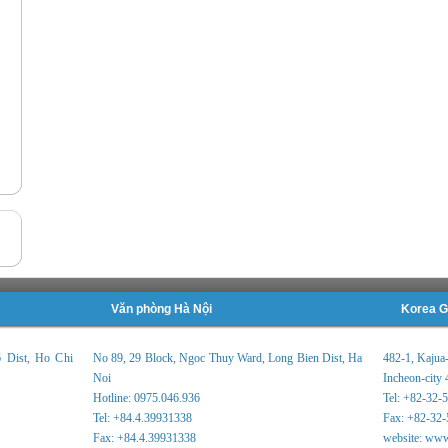
Văn phòng Hà Nội
Korea G
6 Dist, Ho Chi
No 89, 29 Block, Ngoc Thuy Ward, Long Bien Dist, Ha
482-1, Kajua
Noi
Incheon-city 
Hotline: 0975.046.936
Tel: +82-32-
Tel: +84.4.39931338
Fax: +82-32-
Fax: +84.4.39931338
website: www