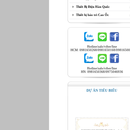
Thiết Bị Điện Hàn Quốc
Thiết bị bảo trì Cao Ốc
Hotline/zalo/viber/line
HCM: 0981650268/0981650168/09816500
Hotline/zalo/viber/line
HN: 0981650368/0975046936
DỰ ÁN TIÊU BIỂU