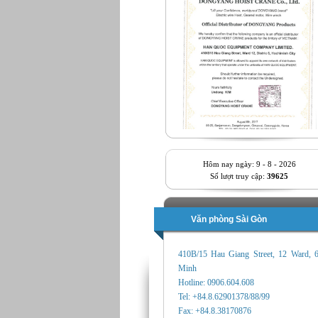
Hôm nay ngày: 9 - 8 - 2026
Số lượt truy cập:
39625
Văn phòng Sài Gòn
410B/15 Hau Giang Street, 12 Ward, 
Minh
Hotline: 0906.604.608
Tel: +84.8.62901378/88/99
Fax: +84.8.38170876