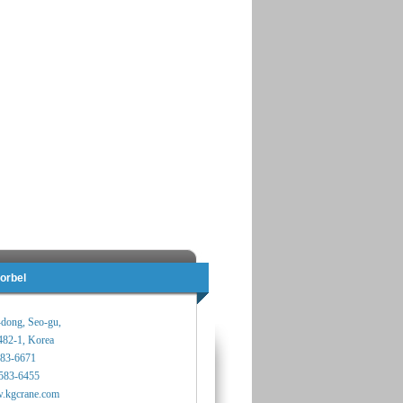
orbel
-dong, Seo-gu,
482-1, Korea
583-6671
583-6455
.kgcrane.com