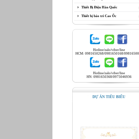
Thiết Bị Điện Hàn Quốc
Thiết bị bảo trì Cao Ốc
Hotline/zalo/viber/line
HCM: 0981650268/0981650168/09816500
Hotline/zalo/viber/line
HN: 0981650368/0975046936
DỰ ÁN TIÊU BIỂU