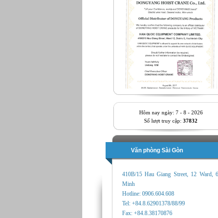
Hôm nay ngày: 7 - 8 - 2026
Số lượt truy cập:
37832
Văn phòng Sài Gòn
410B/15 Hau Giang Street, 12 Ward, 
Minh
Hotline: 0906.604.608
Tel: +84.8.62901378/88/99
Fax: +84.8.38170876