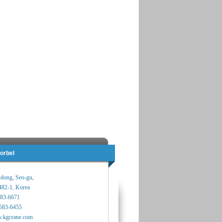
orbel
-dong, Seo-gu,
482-1, Korea
583-6671
583-6455
.kgcrane.com