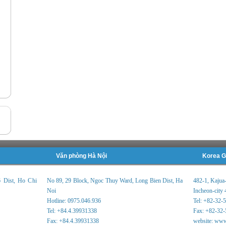
Văn phòng Hà Nội
Korea G
6 Dist, Ho Chi
No 89, 29 Block, Ngoc Thuy Ward, Long Bien Dist, Ha
482-1, Kajua
Noi
Incheon-city 
Hotline: 0975.046.936
Tel: +82-32-
Tel: +84.4.39931338
Fax: +82-32-
Fax: +84.4.39931338
website: www