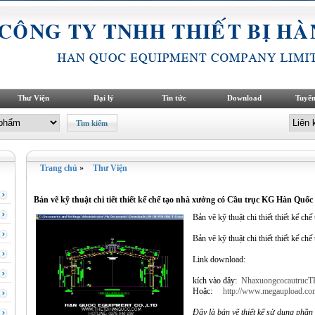
Thư Viện
Đại lý
Tin tức
Download
Tuyển
Trang chủ
»
Thư Viện
Bản vẽ kỹ thuật chi tiết thiết kế chế tạo nhà xưởng có Cầu trục KG Hàn Quốc
Bản vẽ kỹ thuật chi thiết thiết kế 
Bản vẽ kỹ thuật chi thiết thiết kế 
Link download:
kích vào đây:
Nhaxuongcocautru
Hoặc:
http://www.megaupload
Đây là bản vẽ thiết kế sử dụng ph