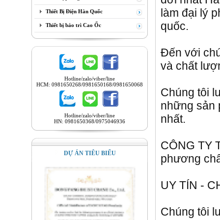
làm đại lý 
Thiết Bị Điện Hàn Quốc
quốc.
Thiết bị bảo trì Cao Ốc
Đến với chú
và chất lượ
Hotline/zalo/viber/line
HCM: 0981650268/0981650168/0981650068
Chúng tôi 
những sản p
Hotline/zalo/viber/line
nhất.
HN: 0981650368/0975046936
CÔNG TY T
DỰ ÁN TIÊU BIỂU
phương ch
UY TÍN - 
Chúng tôi l