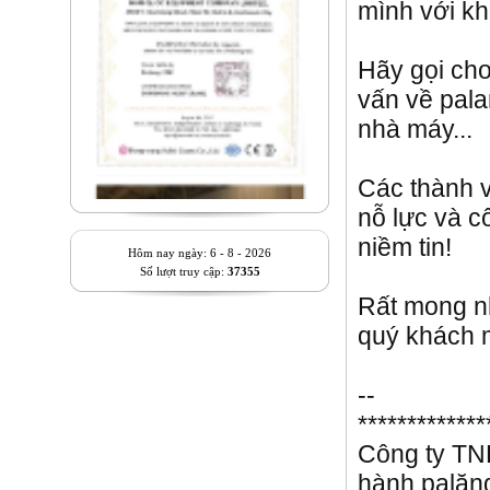
mình với k
Hãy gọi cho
vấn về pala
nhà máy...
Các thành
nỗ lực và c
niềm tin!
Hôm nay ngày: 6 - 8 - 2026
Số lượt truy cập:
37355
Rất mong n
quý khách 
--
*************
Công ty TN
hành palăng