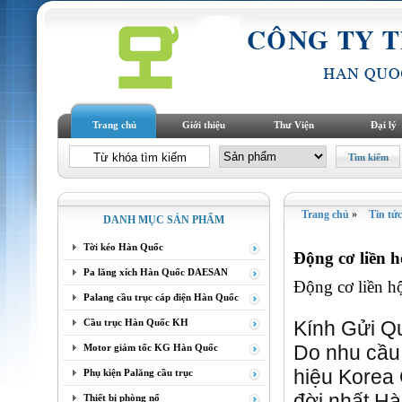
Trang chủ
Giới thiệu
Thư Viện
Đại lý
Trang chủ
»
Tin tức
DANH MỤC SẢN PHẨM
Tời kéo Hàn Quốc
Động cơ liền 
Pa lăng xích Hàn Quốc DAESAN
Động cơ liền h
Palang cầu trục cáp điện Hàn Quốc
Cầu trục Hàn Quốc KH
Kính Gửi Q
Do nhu cầu 
Motor giảm tốc KG Hàn Quốc
hiệu Korea
Phụ kiện Palăng cầu trục
đời nhất Hà
Thiết bị phòng nổ