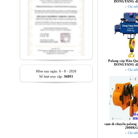
DONGYANG dầ
» Chi tiết
Palang cáp Hàn Quố
DONGYANG dầ
» Chi tiết
Hôm nay ngày: 6 - 8 - 2026
Số lượt truy cập:
36893
cụm di chuyển palang 
2000KG
» Chi tiết