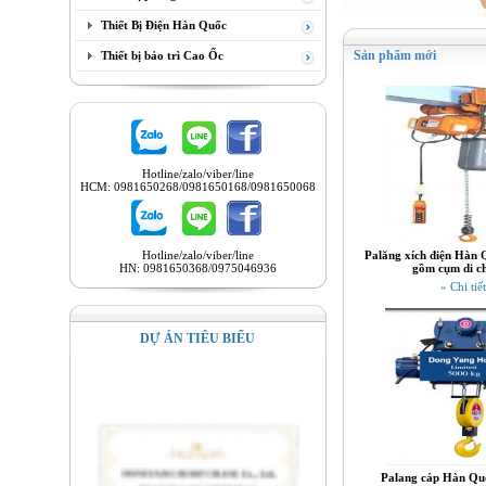
Thiết Bị Điện Hàn Quốc
Sản phẩm mới
Thiết bị bảo trì Cao Ốc
Hotline/zalo/viber/line
HCM: 0981650268/0981650168/0981650068
Hotline/zalo/viber/line
Palăng xích điện Hàn 
HN: 0981650368/0975046936
gồm cụm di c
» Chi tiết
DỰ ÁN TIÊU BIỂU
Palang cáp Hàn Quố