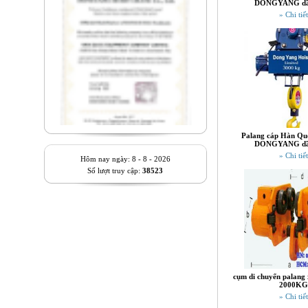
DONGYANG dầ
» Chi tiết
Palang cáp Hàn Quố
DONGYANG dầ
» Chi tiết
Hôm nay ngày: 8 - 8 - 2026
Số lượt truy cập:
38523
cụm di chuyển palang 
2000KG
» Chi tiết