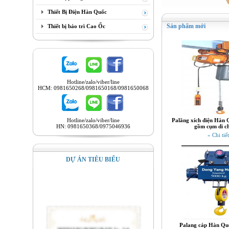
Thiết Bị Điện Hàn Quốc
Sản phẩm mới
Thiết bị bảo trì Cao Ốc
Hotline/zalo/viber/line
HCM: 0981650268/0981650168/0981650068
Hotline/zalo/viber/line
Palăng xích điện Hàn 
HN: 0981650368/0975046936
gồm cụm di c
» Chi tiết
DỰ ÁN TIÊU BIỂU
Palang cáp Hàn Quố