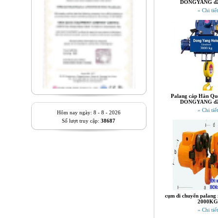
DONGYANG dầ
» Chi tiết
Palang cáp Hàn Quố
DONGYANG dầ
» Chi tiết
Hôm nay ngày: 8 - 8 - 2026
Số lượt truy cập:
38687
cụm di chuyển palang 
2000KG
» Chi tiết