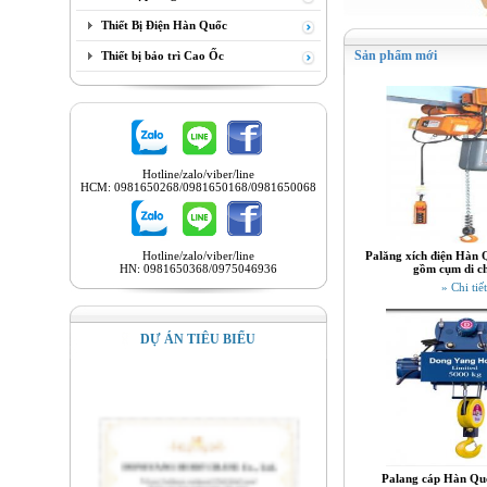
Thiết Bị Điện Hàn Quốc
Sản phẩm mới
Thiết bị bảo trì Cao Ốc
Hotline/zalo/viber/line
HCM: 0981650268/0981650168/0981650068
Hotline/zalo/viber/line
Palăng xích điện Hàn 
HN: 0981650368/0975046936
gồm cụm di c
» Chi tiết
DỰ ÁN TIÊU BIỂU
Palang cáp Hàn Quố