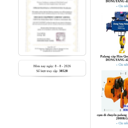
DONGYANG dầ
» Chi tiết
Palang cáp Hàn Quố
DONGYANG dầ
» Chi tiết
Hôm nay ngày: 8 - 8 - 2026
Số lượt truy cập:
38528
cụm di chuyển palang 
2000KG
» Chi tiết