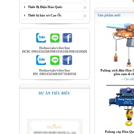
Thiết Bị Điện Hàn Quốc
Sản phẩm mới
Thiết bị bảo trì Cao Ốc
Hotline/zalo/viber/line
HCM: 0981650268/0981650168/0981650068
Hotline/zalo/viber/line
Palăng xích điện Hàn 
HN: 0981650368/0975046936
gồm cụm di c
» Chi tiết
DỰ ÁN TIÊU BIỂU
Palang cáp Hàn Quố