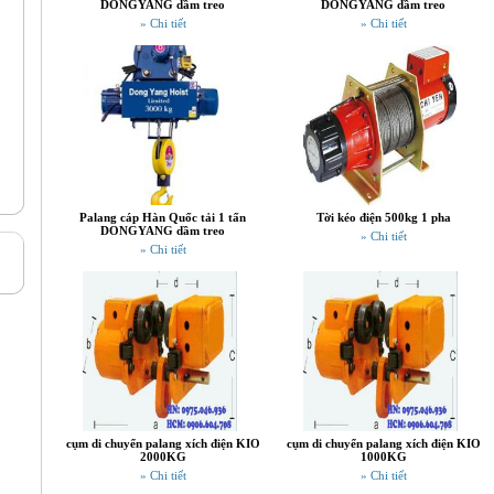
DONGYANG dầm treo
DONGYANG dầm treo
» Chi tiết
» Chi tiết
Palang cáp Hàn Quốc tải 1 tấn
Tời kéo điện 500kg 1 pha
DONGYANG dầm treo
» Chi tiết
» Chi tiết
cụm di chuyển palang xích điện KIO
cụm di chuyển palang xích điện KIO
2000KG
1000KG
» Chi tiết
» Chi tiết