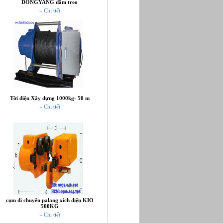
DONGYANG dầm treo
» Chi tiết
Tời điện Xây dựng 1000kg- 50 m
» Chi tiết
cụm di chuyển palang xích điện KIO
500KG
» Chi tiết