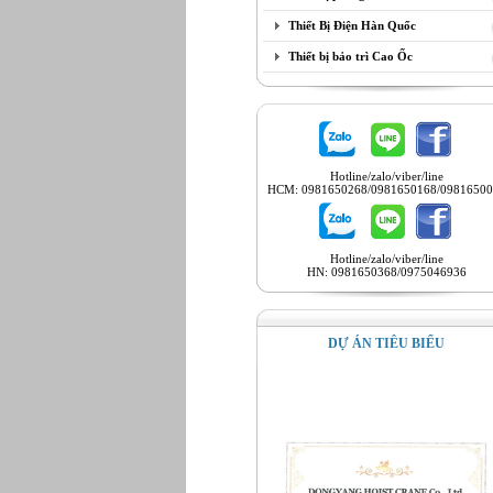
Thiết Bị Điện Hàn Quốc
Thiết bị bảo trì Cao Ốc
Hotline/zalo/viber/line
HCM: 0981650268/0981650168/09816500
Hotline/zalo/viber/line
HN: 0981650368/0975046936
DỰ ÁN TIÊU BIỂU