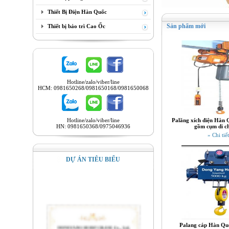
Thiết Bị Điện Hàn Quốc
Sản phẩm mới
Thiết bị bảo trì Cao Ốc
Hotline/zalo/viber/line
HCM: 0981650268/0981650168/0981650068
Hotline/zalo/viber/line
Palăng xích điện Hàn 
HN: 0981650368/0975046936
gồm cụm di c
» Chi tiết
DỰ ÁN TIÊU BIỂU
Palang cáp Hàn Quố