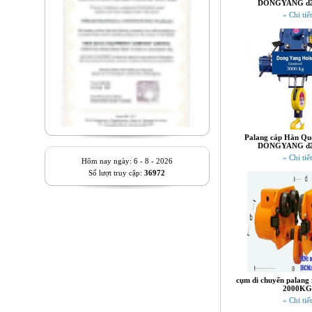
DONGYANG dầ
» Chi tiết
Palang cáp Hàn Quố
DONGYANG dầ
» Chi tiết
Hôm nay ngày: 6 - 8 - 2026
Số lượt truy cập:
36972
cụm di chuyển palang 
2000KG
» Chi tiết