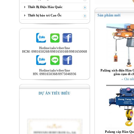
Thiết Bị Điện Hàn Quốc
Sản phẩm mới
Thiết bị bảo trì Cao Ốc
Hotline/zalo/viber/line
HCM: 0981650268/0981650168/0981650068
Hotline/zalo/viber/line
Palăng xích điện Hàn 
HN: 0981650368/0975046936
gồm cụm di c
» Chi tiết
DỰ ÁN TIÊU BIỂU
Palang cáp Hàn Quố