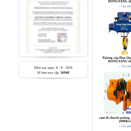
DONGYANG dầ
» Chi tiết
Palang cáp Hàn Quố
DONGYANG dầ
» Chi tiết
Hôm nay ngày: 6 - 8 - 2026
Số lượt truy cập:
36968
cụm di chuyển palang 
2000KG
» Chi tiết