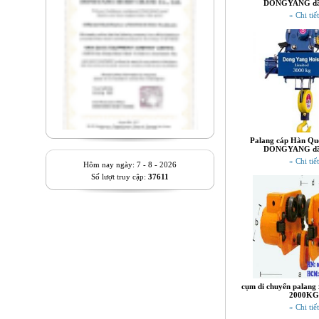
DONGYANG dầ
» Chi tiết
Palang cáp Hàn Quố
DONGYANG dầ
» Chi tiết
Hôm nay ngày: 7 - 8 - 2026
Số lượt truy cập:
37611
cụm di chuyển palang 
2000KG
» Chi tiết