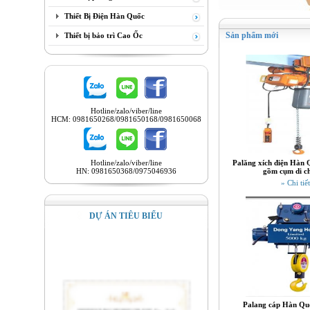
Thiết Bị Điện Hàn Quốc
Sản phẩm mới
Thiết bị bảo trì Cao Ốc
Hotline/zalo/viber/line
HCM: 0981650268/0981650168/0981650068
Hotline/zalo/viber/line
Palăng xích điện Hàn 
HN: 0981650368/0975046936
gồm cụm di c
» Chi tiết
DỰ ÁN TIÊU BIỂU
Palang cáp Hàn Quố