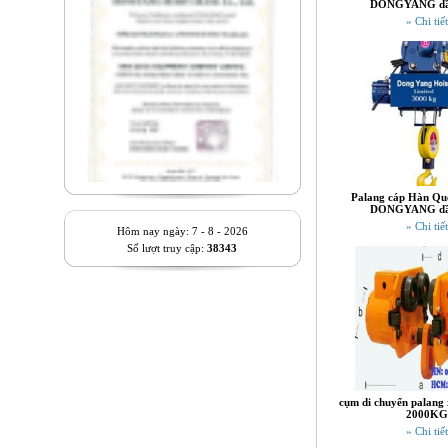
DONGYANG dầ
» Chi tiết
Palang cáp Hàn Quố
DONGYANG dầ
» Chi tiết
Hôm nay ngày: 7 - 8 - 2026
Số lượt truy cập:
38343
cụm di chuyển palang 
2000KG
» Chi tiết