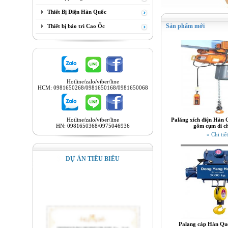
Thiết Bị Điện Hàn Quốc
Sản phẩm mới
Thiết bị bảo trì Cao Ốc
Hotline/zalo/viber/line
HCM: 0981650268/0981650168/0981650068
Hotline/zalo/viber/line
Palăng xích điện Hàn 
HN: 0981650368/0975046936
gồm cụm di c
» Chi tiết
DỰ ÁN TIÊU BIỂU
Palang cáp Hàn Quố