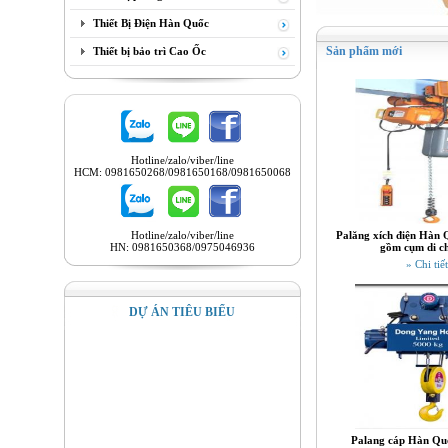
Thiết Bị Điện Hàn Quốc
Sản phẩm mới
Thiết bị bảo trì Cao Ốc
Hotline/zalo/viber/line
HCM: 0981650268/0981650168/0981650068
Hotline/zalo/viber/line
Palăng xích điện Hàn 
HN: 0981650368/0975046936
gồm cụm di c
» Chi tiết
DỰ ÁN TIÊU BIỂU
Palang cáp Hàn Quố