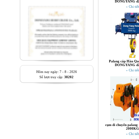
DONGYANG dầ
» Chi tiết
Palang cáp Hàn Quố
DONGYANG dầ
» Chi tiết
Hôm nay ngày: 7 - 8 - 2026
Số lượt truy cập:
38202
cụm di chuyển palang 
2000KG
» Chi tiết