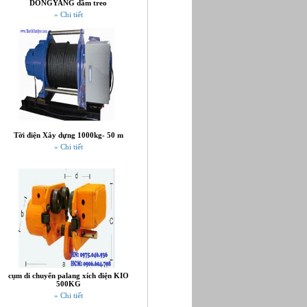
DONGYANG dầm treo
» Chi tiết
Tời điện Xây dựng 1000kg- 50 m
» Chi tiết
cụm di chuyển palang xích điện KIO
500KG
» Chi tiết