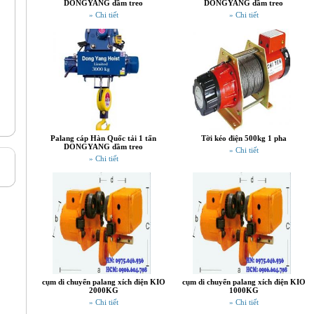
DONGYANG dầm treo
DONGYANG dầm treo
» Chi tiết
» Chi tiết
Palang cáp Hàn Quốc tải 1 tấn
Tời kéo điện 500kg 1 pha
DONGYANG dầm treo
» Chi tiết
» Chi tiết
cụm di chuyển palang xích điện KIO
cụm di chuyển palang xích điện KIO
2000KG
1000KG
» Chi tiết
» Chi tiết