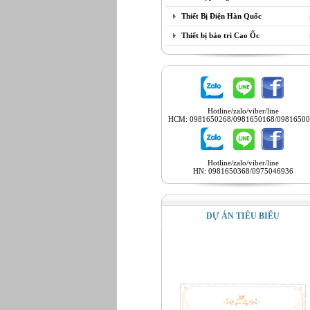
Thiết Bị Điện Hàn Quốc
Thiết bị bảo trì Cao Ốc
Hotline/zalo/viber/line
HCM: 0981650268/0981650168/09816500
Hotline/zalo/viber/line
HN: 0981650368/0975046936
DỰ ÁN TIÊU BIỂU